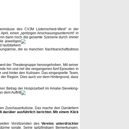
hnenmäuse des CVJM Lüdenscheid-West“ in der
pril, einen „spritzigen Anschauungsunterricht“ in
enn dann noch die gesamte Szenerie durch immer
die jeweiligen
d lautstarkem
ehungskrise, die so manchen Nachbarschaftsstress
ent der Theatergruppe hervorgehoben. Mit seiner
de hin und rief die vergangenen fünf Episoden in
r und hinter den Kulissen. Das eingespielte Team,
n der Region. Dies auch vor dem Hintergrund, dass
ren Betrag der Hospizarbeit im Amalie-Sieveking-
n dem Auftritt
oßen Zuschauerkulisse. Das mache den Darstellern
 darüber ausführlich berichtet. Mit einem Klick
weiten Vorsitzenden des
Vereins unterdrückter
stürme sorgte. Seine spitzfindigen Bemerkungen,