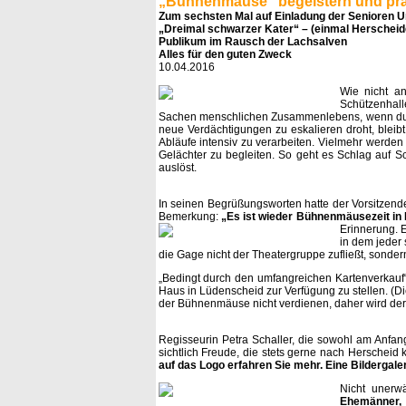
„Bühnenmäuse“ begeistern und prä
Zum sechsten Mal auf Einladung der Senioren U
„Dreimal schwarzer Kater“ – (einmal Herscheid
Publikum im Rausch der Lachsalven
Alles für den guten Zweck
10.04.2016
Wie nicht a
Schützenhalle
Sachen menschlichen Zusammenlebens, wenn durc
neue Verdächtigungen zu eskalieren droht, bleib
Abläufe intensiv zu verarbeiten. Vielmehr werden
Gelächter zu begleiten. So geht es Schlag auf S
auslöst.
In seinen Begrüßungsworten hatte der Vorsitzen
Bemerkung:
„Es ist wieder Bühnenmäusezeit in
Erinnerung.
E
in dem jeder 
die Gage nicht der Theatergruppe zufließt, sondern
„Bedingt durch den umfangreichen Kartenverkauf“
Haus in Lüdenscheid zur Verfügung zu stellen. (Di
der Bühnenmäuse nicht verdienen, daher wird der e
Regisseurin Petra Schaller, die sowohl am Anfan
sichtlich Freude, die stets gerne nach Herschei
auf das Logo erfahren Sie mehr. Eine Bildergaler
Nicht unerwä
Ehemänner,