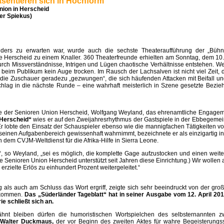
sentieren sich in Hochform
nion in Herscheid
er Spiekus)
nders zu erwarten war, wurde auch die sechste Theateraufführung der „Bü
 Herscheid zu einem Knaller. 360 Theaterfreunde erhielten am Sonntag, dem 10. A
h Missverständnisse, Intrigen und Lügen chaotische Verhältnisse entstehen. W
t beim Publikum kein Auge trocken.
Im Rausch der Lachsalven ist nicht viel Zeit, 
 die Zuschauer geradezu „gezwungen“, die sich häufenden Attacken mit Beifall un
chlag in die nächste Runde – eine wahrhaft meisterlich in Szene gesetzte Bezi
de der Senioren Union Herscheid, Wolfgang Weyland, das ehrenamtliche Engagem
 Herscheid“
wies er auf den Zweijahresrhythmus der Gastspiele in der Ebbegemein
r lobte den Einsatz der Schauspieler ebenso wie die mannigfachen Tätigkeiten vo
seinen Aufgabenbereich gewissenhaft wahrnimmt, bezeichnete er als einzigartig i
 dem CVJM-Weltdienst für die Afrika-Hilfe in Sierra Leone.
, so Weyland, „sei es möglich, die komplette Gage aufzustocken und einen weite
e Senioren Union Herscheid unterstützt seit Jahren diese Einrichtung.)
Wir wollen a
rzielte Erlös zu einhundert Prozent weitergeleitet.“
g als auch am Schluss das Wort ergriff, zeigte sich sehr beeindruckt von der gr
d kommen.
Das „Süderländer Tageblatt“ hat in seiner Ausgabe vom 12. April 2016
ie schließt sich an.
hnt bleiben dürfen die humoristischen Wortspielchen des selbsternannten z
 Walter Duckmaus,
der vor Beginn des zweiten Aktes für wahre Begeisterungs