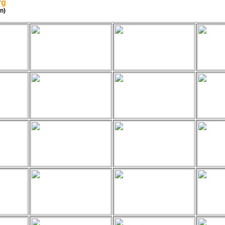
rg
n)