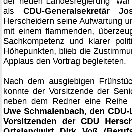
der neuen Landesregierung“ war k
als
CDU-Generalsekretär Jo
Herscheidern seine Aufwartung un
mit einem flammenden, überzeug
Sachkompetenz und klarer polit
Höhepunkten, blieb die Zustimmun
Applaus den Vortrag begleiteten.
Nach dem ausgiebigen Frühstüc
konnte der Vorsitzende der Sen
neben dem Redner eine Reihe 
Uwe Schmalenbach, den CDU-L
Vorsitzenden der CDU Hersch
Ortslandwirt Dirk Voß (Beruf