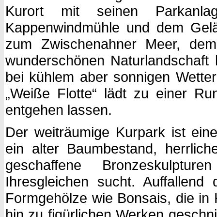
Kurort mit seinen Parkanl
Kappenwindmühle und dem Gelän
zum Zwischenahner Meer, dem 
wunderschönen Naturlandschaft 
bei kühlem aber sonnigen Wetter
„Weiße Flotte“ lädt zu einer Run
entgehen lassen.
Der weiträumige Kurpark ist ei
ein alter Baumbestand, herrlic
geschaffene Bronzeskulpture
Ihresgleichen sucht. Auffallend d
Formgehölze wie Bonsais, die in 
hin zu figürlichen Werken geschn