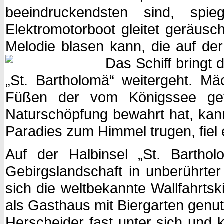
beeindruckendsten sind, spi
Elektromotorboot gleitet geräus
Melodie blasen kann, die auf der
Das Schiff bringt 
„St. Bartholomä“ weitergeht. Mä
Füßen der vom Königssee getr
Naturschöpfung bewahrt hat, kann
Paradies zum Himmel trugen, fiel 
Auf der Halbinsel „St. Barth
Gebirgslandschaft in unberührt
sich die weltbekannte Wallfahrts
als Gasthaus mit Biergarten genutz
Herscheider fast unter sich und